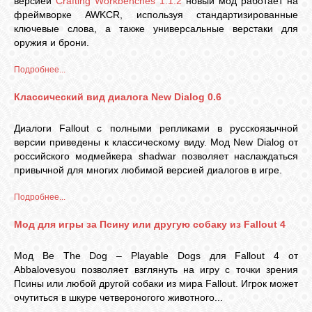
версией
Crafting Workbenches 1.1.2
новый мод работает на
фреймворке AWKCR, используя стандартизированные
ключевые слова, а также универсальные верстаки для
оружия и брони.
Подробнее...
Классический вид диалога New Dialog 0.6
Диалоги Fallout с полными репликами в русскоязычной
версии приведены к классическому виду. Мод New Dialog от
российского модмейкера shadwar позволяет наслаждаться
привычной для многих любимой версией диалогов в игре.
Подробнее...
Мод для игры за Псину или другую собаку из Fallout 4
Мод Be The Dog – Playable Dogs для Fallout 4 от
Abbalovesyou позволяет взглянуть на игру с точки зрения
Псины или любой другой собаки из мира Fallout. Игрок может
очутиться в шкуре четвероногого животного...