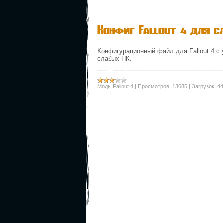
Конфиг Fallout 4 для с
Конфигурационный файл для Fallout 4 с 
слабых ПК.
Моды Fallout 4
|
Просмотров:
13685
|
Загрузок:
44