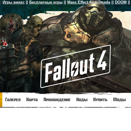
||
Игры винкс
||
Бесплатные игры
||
Mass Effect Andromeda
||
DOOM
||
 4
Галерея
Карта
Прохождение
Коды
Купить
Моды