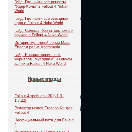
Гайд. Где найти все рецепты
"Ядер-Колы" в Fallout 4 Nuka-
World
Гайд. Где найти все звездные
ядра в Fallout 4 Nuka-World
Гайд. Силовая броня, костюмы и
оружие в Fallout 4 Nuka-World
История культовой серии Mass
Effect и релиз Andromeda
Гайд. Расположение всех
журналов "Мусорщик" и бонусы
за них в Fallout 4 Nuka-World
Новые моды
Fallout 4 трейнер +20 [v1.0 -
1.7.22]
Редактор модов Creation Kit для
Fallout 4
Неофициальный патч для Fallout
4