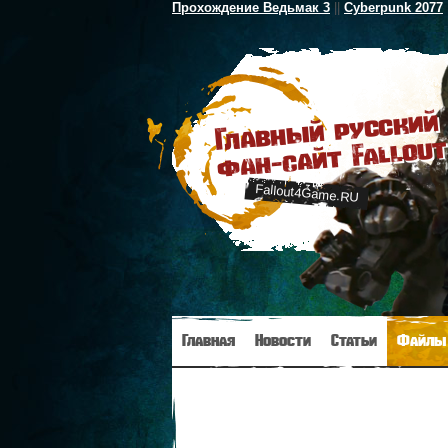
Прохождение Ведьмак 3
||
Cyberpunk 2077
Главн
ый русский
фан-сайт Fallout
Fallout4Game.RU
Главная
Новости
Статьи
Файлы