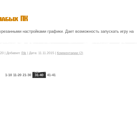
лабых ПК
урезанными настройками графики. Дает возможность запускать игру на
20
|
Добавил:
Rik
|
Дата:
11.11.2015
|
Комментарии (2)
1-10
11-20
21-30
31-40
41-41