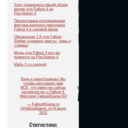
Sony ограничила общий объем
модов для Fallout 4 на
PlayStation 4
Презентована коллекционная
фигурка женского персонажа
Fallout 4 в силовой броне
Обновление 1.8 для Fallout
Shelter содержит квесты, темы и
стикеры
Моды для Fallout 4 все же
появятся на PlayStation 4
Mafia 3 со скидкой
Леди и джентльмены! Мы
готовы рассказать вам
ВСЕ, что известно сейчас
человечеству о Fallout 4.
Welcome! Fallout4Game.RU
— Fallout4Game.ru
(@fallout4game_ru)
8 июля
2015
Статистика