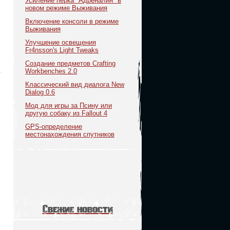
Усиление перка "Адреналин" в
новом режиме Выживания
Включение консоли в режиме
Выживания
Улучшение освещения
Fr4nsson's Light Tweaks
Создание предметов Crafting
Workbenches 2.0
Классический вид диалога New
Dialog 0.6
Мод для игры за Псину или
другую собаку из Fallout 4
GPS-определение
местонахождения спутников
Свежие новости