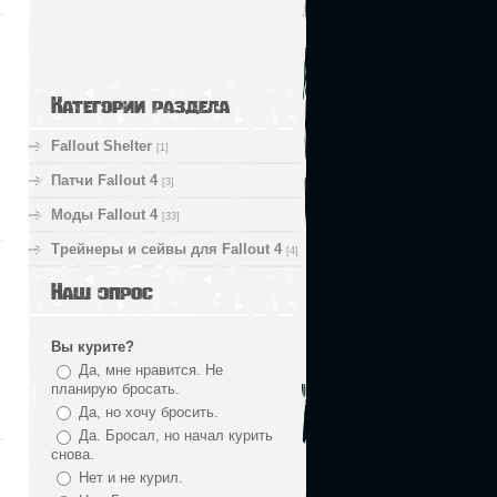
Категории раздела
Fallout Shelter
[1]
Патчи Fallout 4
[3]
Моды Fallout 4
[33]
Трейнеры и сейвы для Fallout 4
[4]
Наш опрос
Вы курите?
Да, мне нравится. Не
планирую бросать.
Да, но хочу бросить.
Да. Бросал, но начал курить
снова.
Нет и не курил.