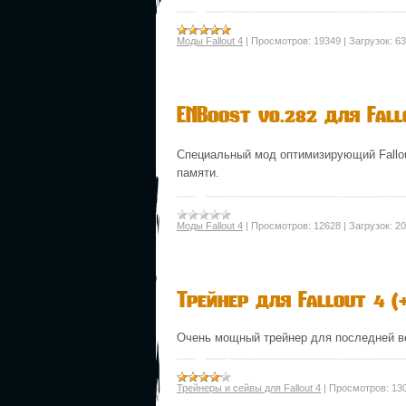
Моды Fallout 4
|
Просмотров:
19349
|
Загрузок:
63
ENBoost v0.282 для Fall
Специальный мод оптимизирующий Fallou
памяти.
Моды Fallout 4
|
Просмотров:
12628
|
Загрузок:
20
Трейнер для Fallout 4 (+2
Очень мощный трейнер для последней вер
Трейнеры и сейвы для Fallout 4
|
Просмотров:
13