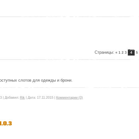
Страницы
:
«
1
2
3
4
5
оступных слотов для одежды и брони.
3
|
Добавил:
Rik
|
Дата:
17.11.2015
|
Комментарии (0)
.0.3