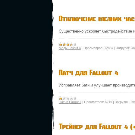
Отключение мелких ча
Существенно ускоряет быстродействие и
Моды Fallout 4
|
Просмотров:
12884
|
Загрузок:
40
Патч для Fallout 4
Исправляет баги и улучшает производит
Патчи Fallout 4
|
Просмотров:
6219
|
Загрузок:
19
Трейнер для Fallout 4 (+1