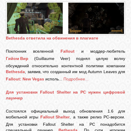
Bethesda ответила на обвинения в плагиате
Поклонник вселенной
Fallout
и моддер-любитель
Гийом Вир
(Guillaume Veer) поднял целую волну
обсуждений относительно контентной политики компании
Bethesda
, заявив, что созданный им мод Autumn Leaves для
Fallout: New Vegas
исполь...
Подробнее...
Для установки Fallout Shelter на PC нужен цифровой
лаунчер
Состоялся официальный выход обновления 1.6 для
мобильной игры
Fallout Shelter
, а также релиз PC-версии.
Для установки Fallout Shelter на PC понадобится
специальный лаунчер
Bethesda
. По сути, игрокам