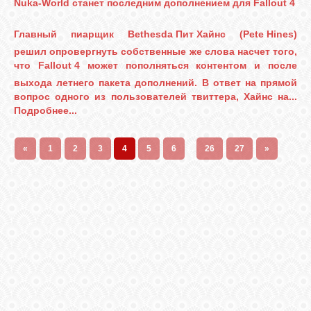
Nuka-World станет последним дополнением для Fallout 4
Главный пиарщик
Bethesda Пит Хайнс
(
Pete Hines
)
решил опровергнуть собственные же слова насчет того,
что
Fallout 4
может пополняться контентом и после
выхода летнего пакета дополнений. В ответ на прямой
вопрос одного из пользователей твиттера, Хайнс на...
Подробнее...
«
1
2
3
4
5
6
...
26
27
»