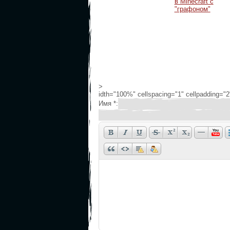
в Minecraft с
"графоном"
>
idth="100%" cellspacing="1" cellpadding=
Имя *: