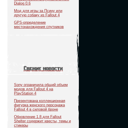
Dialog 0.6
Мод для игры за Псину или
другую собаку из Fallout 4
GPS-определение
местонахождения спутников
Свежие новости
Sony ограничила общий объем
модов для Fallout 4 на
PlayStation 4
Презентована коллекционная
фигурка женского персонажа
Fallout 4 в силовой броне
Обновление 1.8 для Fallout
Shelter содержит квесты, темы и
стикеры