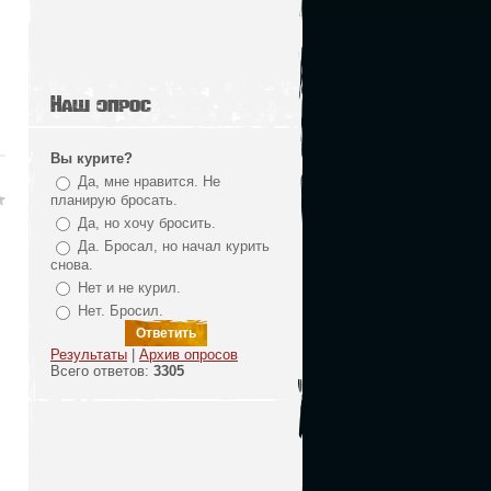
Наш опрос
Вы курите?
Да, мне нравится. Не
планирую бросать.
Да, но хочу бросить.
Да. Бросал, но начал курить
снова.
Нет и не курил.
Нет. Бросил.
Результаты
|
Архив опросов
Всего ответов:
3305