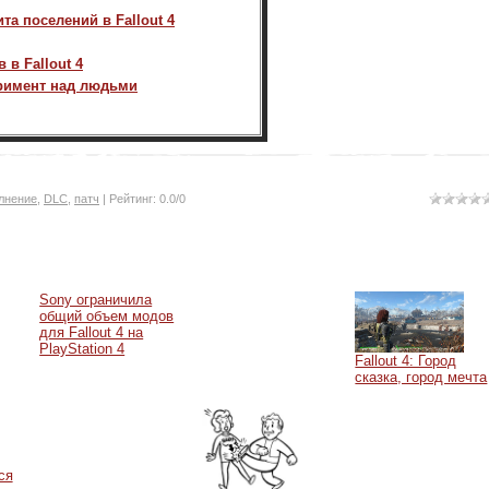
та поселений в Fallout 4
 в Fallout 4
перимент над людьми
лнение
,
DLC
,
патч
|
Рейтинг
:
0.0
/
0
Sony ограничила
общий объем модов
для Fallout 4 на
PlayStation 4
Fallout 4: Город
сказка, город мечта
ся