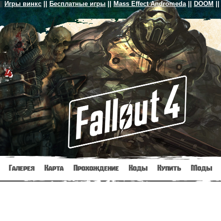
||
Игры винкс
||
Бесплатные игры
||
Mass Effect Andromeda
||
DOOM
||
 4
Галерея
Карта
Прохождение
Коды
Купить
Моды