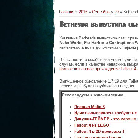
Главная
»
2016
»
Сентябрь
»
29
» Bethesd
Bethesda выпустила обно
Компания Bethesda выпустила патч сраз
Nuka-World
,
Far Harbor
и
Contraptions 
изменения, а вот в дополнении с парком
В частности, разработчики упомянули п
случае, если в качестве напарника выбр
полное пошаговое прохождение Fallout 4 
Выпущенное обновление 1.7.19 для Fallo
версии игры будет опубликован позднее.
Рекомендуем к ознакомлению:
Превью Mafia 3
Идиоты-америкосы требуют не р
Девушка-ГЕЙМЕР - это хорошо 
Fallout 4 из LEGO
Fallout 4 в 2D прекрасен!
Гайд по силовой броне