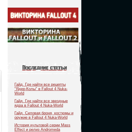
Последние статьи
Гайд. Где найти все рецепты
"Ядер-Колы" в Fallout 4 Nuka-
World
Гайд. Где найти все звездные
ядра в Fallout 4 Nuka-World
Гайд. Силовая броня, костюмы и
оружие в Fallout 4 Nuka-World
История культовой серии Mass
Effect и релиз Andromeda