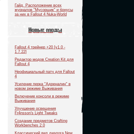
Гайд. Расположение всех
журналов "Мусорщик" и бонусы
за них в Fallout 4 Nuka-World
Новые моды
Fallout 4 трейнер +20 [v1.0 -
1.7.22]
Редактор модов Creation Kit для
Fallout 4
Неофициальный патч для Fallout
4
Усиление перка "Адреналин" в
новом режиме Выживания
Включение консоли в режиме
Выживания
Улучшение освещения
Fr4nsson's Light Tweaks
Создание предметов Crafting
Workbenches 2.0
Классический вид диалога New