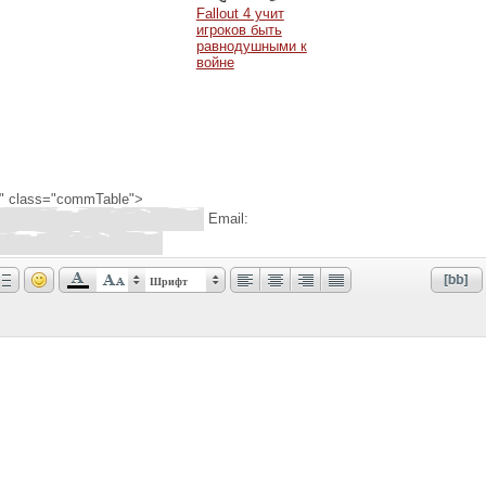
Fallout 4 учит
игроков быть
равнодушными к
войне
"2" class="commTable">
Email:
Шрифт