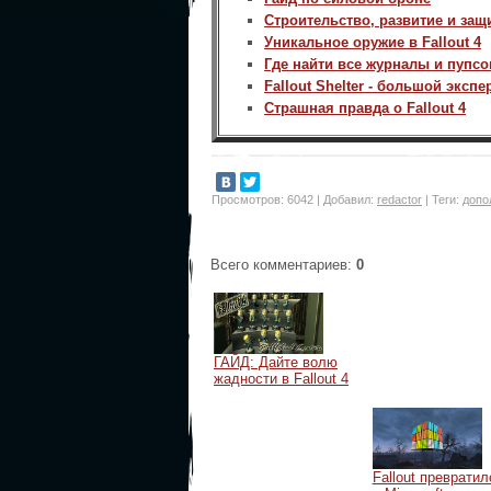
Строительство, развитие и защи
Уникальное оружие в Fallout 4
Где найти все журналы и пупсов
Fallout Shelter - большой экс
Страшная правда о Fallout 4
Просмотров
:
6042
|
Добавил
:
redactor
|
Теги
:
допо
Всего комментариев
:
0
ГАЙД: Дайте волю
жадности в Fallout 4
Fallout превратил