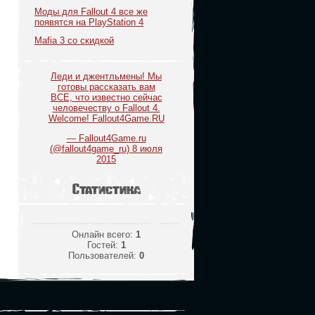
Моды для Fallout 4 все же
появятся на PlayStation 4
Mafia 3 со скидкой
Леди и джентльмены! Мы
готовы рассказать вам
ВСЕ, что известно сейчас
человечеству о Fallout 4.
Welcome! Fallout4Game.RU
— Fallout4Game.ru
(@fallout4game_ru)
8 июля
2015
Статистика
Онлайн всего:
1
Гостей:
1
Пользователей:
0