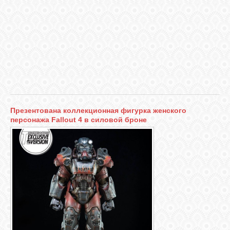
VKONTAKTE
TWITTER
Презентована коллекционная фигурка женского
персонажа Fallout 4 в силовой броне