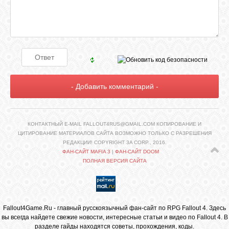
КОНТАКТНЫЙ E-MAIL FALLOUT4RUS@GMAIL.COM КОПИРОВАНИЕ И
ЦИТИРОВАНИЕ МАТЕРИАЛОВ САЙТА ВОЗМОЖНО ТОЛЬКО С РАЗРЕШЕНИЯ
РЕДАКЦИИ! COPYRIGHT 3A CORP., 2016.
ФАН-САЙТ MAFIA 3
|
ФАН-САЙТ DOOM
ПОЛНАЯ ВЕРСИЯ САЙТА
Fallout4Game.Ru - главный русскоязычный фан-сайт по RPG Fallout 4. Здесь
вы всегда найдете свежие
новости
, интересные
статьи
и видео по Fallout 4. В
разделе гайды находятся
советы, прохождения, коды
.